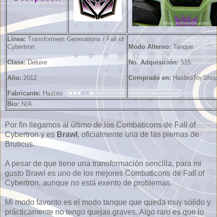
Línea:
Transformers Generations / Fall of
Cybertron
Modo Alterno:
Tanque
Clase:
Deluxe
No. Adquisición:
515
Año:
2012
Comprado en:
HasbroToySho
Fabricante:
Hasbro
Bio:
N/A.
Por fin llegamos al último de los Combaticons de Fall of
Cybertron y es
Brawl
, oficialmente una de las piernas de
Bruticus.
A pesar de que tiene una transformación sencilla, para mi
gusto Brawl es uno de los mejores Combaticons de Fall of
Cybertron, aunque no está exento de problemas.
Mi modo favorito es el modo tanque que queda muy sólido y
prácticamente no tengo quejas graves. Algo raro es que lo