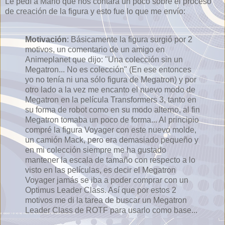
Le pedí a Mario que nos contara un poco sobre el proceso
de creación de la figura y esto fue lo que me envío:
Motivación
: Básicamente la figura surgió por 2
motivos, un comentario de un amigo en
Animeplanet que dijo: "Una colección sin un
Megatron... No es colección" (En ese entonces
yo no tenía ni una sólo figura de Megatron) y por
otro lado a la vez me encanto el nuevo modo de
Megatron en la película Transformers 3, tanto en
su forma de robot como en su modo alterno, al fin
Megatron tomaba un poco de forma... Al principio
compré la figura Voyager con este nuevo molde,
un camión Mack, pero era demasiado pequeño y
en mi colección siempre me ha gustado
mantener la escala de tamaño con respecto a lo
visto en las películas, es decir el Megatron
Voyager jamás se iba a poder comprar con un
Optimus Leader Class. Así que por estos 2
motivos me di la tarea de buscar un Megatron
Leader Class de ROTF para usarlo como base...