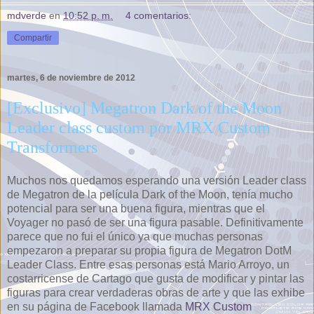
mdverde
en
10:52 p. m.
4 comentarios:
Compartir
martes, 6 de noviembre de 2012
[Exclusivo] Megatron Dark of the Moon
Leader class custom por MRX Custom
Transformers
Muchos nos quedamos esperando una versión Leader class
de Megatron de la película Dark of the Moon, tenía mucho
potencial para ser una buena figura, mientras que el
Voyager no pasó de ser una figura pasable. Definitivamente
parece que no fui el único ya que muchas personas
empezaron a preparar su propia figura de Megatron DotM
Leader Class. Entre esas personas está Mario Arroyo, un
costarricense de Cartago que gusta de modificar y pintar las
figuras para crear verdaderas obras de arte y que las exhibe
en su página de Facebook llamada
MRX Custom