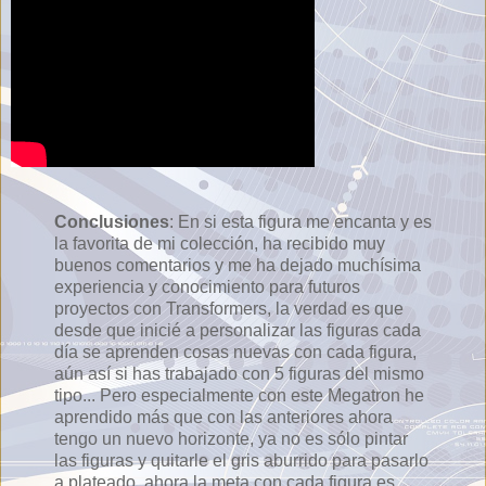
Conclusiones
: En si esta figura me encanta y es
la favorita de mi colección, ha recibido muy
buenos comentarios y me ha dejado muchísima
experiencia y conocimiento para futuros
proyectos con Transformers, la verdad es que
desde que inicié a personalizar las figuras cada
día se aprenden cosas nuevas con cada figura,
aún así si has trabajado con 5 figuras del mismo
tipo... Pero especialmente con este Megatron he
aprendido más que con las anteriores ahora
tengo un nuevo horizonte, ya no es sólo pintar
las figuras y quitarle el gris aburrido para pasarlo
a plateado, ahora la meta con cada figura es