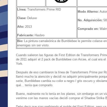
Línea:
Transformers Prime RID
Modo Alterno:
Autom
Clase:
Deluxe
No. Adquisición:
58
Año:
2013
Comprado en:
Walm
Fabricante:
Hasbro
Bio:
La pintura camaleónica de Bumblebee le permite colarse en 
enemigas sin ser visto.
Cuando salieron las figuras de First Edition de Transformers Pr
de 2011 adquirí el 2 pack de Bumblebee con Arcee, el cual era e
York.
Después de eso cambiaron la línea de Transformers Prime por R
llamó mucho la atención y decidí no adquirir principalmente porque
serie, Bumblebee cambia su color a negro / gris oscuro y obviamen
qué... tenía que comprarlo.
Bueno, realmente no lo tenía en los planes, sin embargo en un v
venirme con las manos vacías decidí comprar el Shadow Strike 
Debo decir que sigo prefiriendo el molde del First Edition, pero 