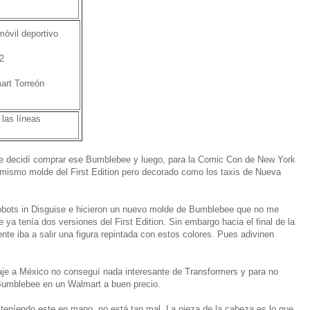
óvil deportivo
2
art Torreón
las líneas
ime decidí comprar ese Bumblebee y luego, para la Comic Con de New York
l mismo molde del First Edition pero decorado como los taxis de Nueva
obots in Disguise e hicieron un nuevo molde de Bumblebee que no me
 ya tenía dos versiones del First Edition. Sin embargo hacia el final de la
te iba a salir una figura repintada con estos colores. Pues adivinen
iaje a México no conseguí nada interesante de Transformers y para no
Bumblebee en un Walmart a buen precio.
ya teníendo este en mano, no está tan mal. La pieza de la cabeza es lo que