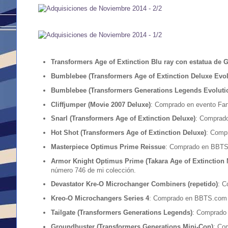
Transformers Age of Extinction Blu ray con estatua de 
Bumblebee (Transformers Age of Extinction Deluxe Evol
Bumblebee (Transformers Generations Legends Evoluti
Cliffjumper (Movie 2007 Deluxe)
: Comprado en evento Fan
Snarl (Transformers Age of Extinction Deluxe)
: Comprado
Hot Shot (Transformers Age of Extinction Deluxe)
: Compr
Masterpiece Optimus Prime Reissue
: Comprado en BBTS.
Armor Knight Optimus Prime (Takara Age of Extinction
número 746 de mi colección.
Devastator Kre-O Microchanger Combiners (repetido)
: C
Kreo-O Microchangers Series 4
: Comprado en BBTS.com
Tailgate (Transformers Generations Legends)
: Comprado 
Groundbuster (Transformers Generations Mini-Con)
: Co