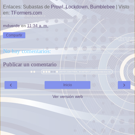
Enlaces: Subastas de
Prowl
,
Lockdown
,
Bumblebee
| Visto
en:
TFormers.com
mdverde
en
11:34 a. m.
Compartir
No hay comentarios:
Publicar un comentario
‹
›
Inicio
Ver versión web