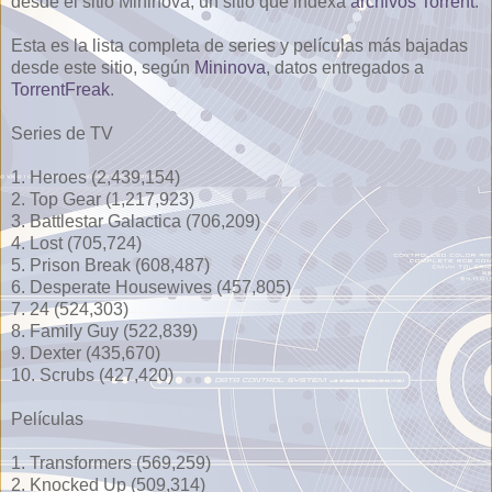
desde el sitio Mininova, un sitio que indexa
archivos Torrent
.
Esta es la lista completa de series y películas más bajadas
desde este sitio, según
Mininova
, datos entregados a
TorrentFreak
.
Series de TV
1. Heroes (2,439,154)
2. Top Gear (1,217,923)
3. Battlestar Galactica (706,209)
4. Lost (705,724)
5. Prison Break (608,487)
6. Desperate Housewives (457,805)
7. 24 (524,303)
8. Family Guy (522,839)
9. Dexter (435,670)
10. Scrubs (427,420)
Películas
1. Transformers (569,259)
2. Knocked Up (509,314)