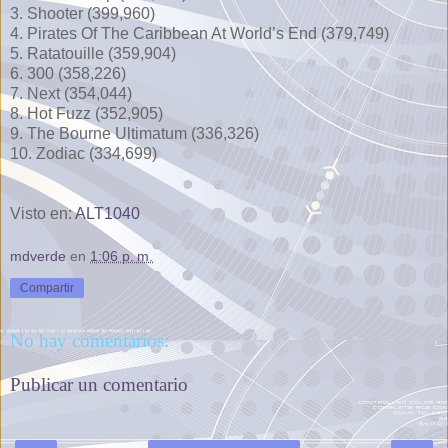
3. Shooter (399,960)
4. Pirates Of The Caribbean At World’s End (379,749)
5. Ratatouille (359,904)
6. 300 (358,226)
7. Next (354,044)
8. Hot Fuzz (352,905)
9. The Bourne Ultimatum (336,326)
10. Zodiac (334,699)
Visto en:
ALT1040
mdverde
en
1:06 p. m.
Compartir
No hay comentarios:
Publicar un comentario