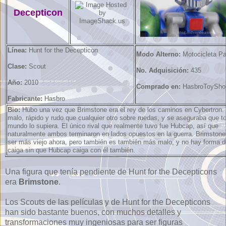
Decepticon
Línea:
Hunt for the Decepticon
Modo Alterno:
Motocicleta Pa
Clase:
Scout
No. Adquisición:
435
Año:
2010
Comprado en:
HasbroToySho
Fabricante:
Hasbro
Bio:
Hubo una vez que Brimstone era el rey de los caminos en Cybertron.
malo, rápido y rudo que cualquier otro sobre ruedas, y se aseguraba que to
mundo lo supiera. El único rival que realmente tuvo fue Hubcap, así que
naturalmente ambos terminaron en lados opuestos en la guerra. Brimston
ser más viejo ahora, pero también es también más malo, y no hay forma d
caiga sin que Hubcap caiga con él también.
Una figura que tenía pendiente de Hunt for the Decepticons
era
Brimstone
.
Los Scouts de las películas y de Hunt for the Decepticons
han sido bastante buenos, con muchos detalles y
transformaciones muy ingeniosas para ser figuras