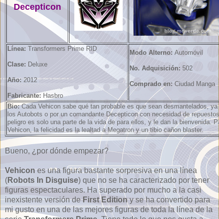
Decepticon
Línea:
Transformers Prime RID
Modo Alterno:
Automóvil
Clase:
Deluxe
No. Adquisición:
502
Año:
2012
Comprado en:
Ciudad Manga
Fabricante:
Hasbro
Bio:
Cada Vehicon sabe qué tan probable es que sean desmantelados, ya
los Autobots o por un comandante Decepticon con necesidad de repuestos
peligro es solo una parte de la vida de para ellos, y le dan la bienvenida. 
Vehicon, la felicidad es la lealtad a Megatron y un tibio cañon blaster.
Bueno, ¿por dónde empezar?
Vehicon
es una figura bastante sorpresiva en una línea
(
Robots In Disguise
) que no se ha caracterizado por tener
figuras espectaculares. Ha superado por mucho a la casi
inexistente versión de
First Edition
y se ha convertido para
mi gusto en una de las mejores figuras de toda la línea de la