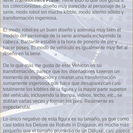
serie
Transformers Prime
. Tiene todo lo que nos gusta a
los coleccionistas: diseño muy parecido al personaje de la
serie, modo robot sin mucho kibble, modo alterno sólido y
transformación ingeniosa.
El modo robot es un buen diseño y asemeja muy bien el
modelo del personaje de la serie animada incluyendo la
cabeza. Bastante estable a la hora de ponerlo de pie y
hacer poses. El modo de vehículo es igualmente muy fiel al
diseño en la serie.
De lo que más me gusta de este Vehicon es su
transformación: parece que los diseñadores tuvieron un
momento de inspiración y crearon una transformación
sumamente ingeniosa que hace que desaparezcan casi
totalmente los kibbles de la figura y la mayor parte superior
del vehículo, incluyendo la trompa, vidrios, techo, etc., se
doblan varias veces y forman los pies. Realmente es
espectacular.
Lo único negativo de esta figura es su tamaño, ya que como
casi todos los Deluxe de Robots in Disguise, es mucho más
pequeño que el tamaño promedio de un Deluxe, casi parece