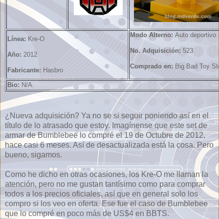
Modo Alterno:
Auto deportivo
Línea:
Kre-O
No. Adquisición:
523
Año:
2012
Comprado en:
Big Bad Toy St
Fabricante:
Hasbro
Bio:
N/A.
¿Nueva adquisición? Ya no se si seguir poniendo así en el
título de lo atrasado que estoy. Imagínense que este set de
armar de Bumblebee lo compré el 19 de Octubre de 2012,
hace casi 6 meses. Así de desactualizada está la cosa. Pero
bueno, sigamos.
Como he dicho en otras ocasiones, los Kre-O me llaman la
atención, pero no me gustan tantísimo como para comprar
todos a los precios oficiales, así que en general solo los
compro si los veo en oferta. Ese fue el caso de Bumblebee
que lo compré en poco más de US$4 en BBTS.