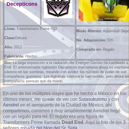
Decepticons
Línea:
Transformers Prime RID
Modo Alterno:
Automóvil Depo
Clase:
Deluxe
No. Adquisición:
535
Año:
2012
Comprado en:
Regalo
Fabricante:
Hasbro
Bio:
La larga exposición a la radiación del Energon Oscuro ha cambiado 
End. El anteriormente hablantín Decepticon mercernario ahora se mantien
silencio en las sombras, mirando con avidez los núcleos de poder de sus
compañeros guerreros. Los Autobots siempre le han temido, pero ahora a
compañeros piensan que da miedo.
En uno de los múltiples viajes que he hecho a México en los
últimos meses, me quede de ver con
Sutasukurimu
y con
Aendrel
en el aeropuerto de la Ciudad de México, ahí
compartimos, comimos y muy amablemente Aendrel llegó
con un regalo para mí. El regalo era una figura de
Transformers Prime llamada
Dead End
. Aquí la foto de los 3
señores
robada del blog del Sr. Suta
.