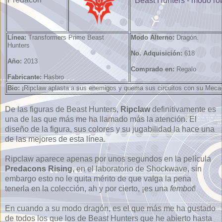
Línea:
Transformers Prime Beast
Modo Alterno:
Dragón.
Hunters
No. Adquisición:
618
Año:
2013
Comprado en:
Regalo
Fabricante:
Hasbro
Bio: ¡
Ripclaw aplasta a sus enemigos y quema sus circuitos con su Meca
De las figuras de Beast Hunters,
Ripclaw
definitivamente es
una de las que más me ha llamado más la atención. El
diseño de la figura, sus colores y su jugabilidad la hace una
de las mejores de esta línea.
Ripclaw aparece apenas por unos segundos en la película
Predacons Rising
, en el laboratorio de Shockwave, sin
embargo esto no le quita mérito de que valga la pena
tenerla en la colección, ah y por cierto, ¡es una
fembot
!
En cuando a su modo dragón, es el que más me ha gustado
de todos los que los de Beast Hunters que he abierto hasta