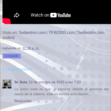
Visto en:
Seibertron.com
|
TFW2005.com
|
Seibertron.com
(video)
mdverde
en
11:18 p. m.
Compartir
5 comentarios:
Sr. Suta
12 de octubre de 2015 a las 7:33
Lo único malo es que, al parecer, debido al gimmick del
casco de la cabeza, esta no tendrá articulación...
Responder