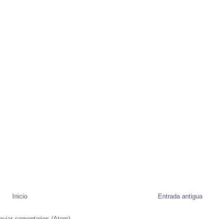
Inicio
Entrada antigua
nviar comentarios (Atom)