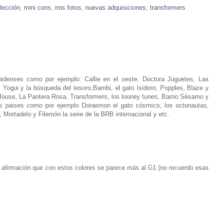
lección
,
mini cons
,
mis fotos
,
nuevas adquisiciones
,
transformers
denses como por ejemplo: Callie en el oeste, Doctora Juguetes, Las
Yogui y la búsqueda del tesoro,Bambi, el gato Isidoro, Popples, Blaze y
ouse, La Pantera Rosa, Transformers, los looney tunes, Barrio Sésamo y
s paises como por ejemplo Doraemon el gato cósmico, los octonautas,
Mortadelo y Filemón la serie de la BRB internacional y etc.
 afirmación que con estos colores se parece más al G1 (no recuerdo esas