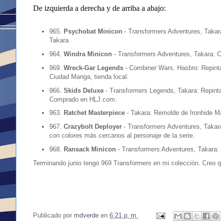
De izquierda a derecha y de arriba a abajo:
965.
Psychobat Minicon
- Transformers Adventures, Takar
Takara.
964.
Windra Minicon
- Transformers Adventures, Takara: 
969.
Wreck-Gar Legends
- Combiner Wars, Hasbro: Repin
Ciudad Manga, tienda local.
966.
Skids Deluxe
- Transformers Legends, Takara: Repinta
Comprado en HLJ.com.
963.
Ratchet Masterpiece
- Takara: Remolde de Ironhide M
967.
Crazybolt Deployer
- Transformers Adventures, Takar
con colores más cercanos al personaje de la serie.
968.
Ransack Minicon
- Transformers Adventures, Takara: 
Terminando junio tengo 969 Transformers en mi colección. Creo q
Publicado por
mdverde
en
6:21 p. m.