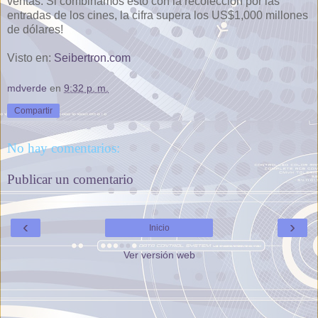
ventas. Si combinamos esto con la recolección por las
entradas de los cines, la cifra supera los US$1,000 millones
de dólares!
Visto en:
Seibertron.com
mdverde
en
9:32 p. m.
Compartir
No hay comentarios:
Publicar un comentario
‹
›
Inicio
Ver versión web