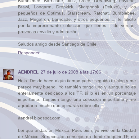
Bumblebee, Barricade, Jazz, Arcee, Dreadwing, Payload,
Brawl, Longarm, Dropkick, Skorponok (Deluxe), y los
pequeños de Optimus, Starscream, Ratchat, Bumblebee,
Jazz, Megatron, Barricade, y otros pequeños..... Te felicito
por la impresionante colección que tienes.... de verdad,
provocas envidia y admiración.
Saludos amigo desde Santiago de Chile
Responder
AENDREL
27 de julio de 2008 a las 17:06
Hola. Desde hace algún tiempo ya he seguido tu blog y me
parece muy bueno. Yo también tengo uno y aunque no es
enteramente dedicado a los TF, si lo es en un porcentaje
importante. También tengo una colección importante y me
agradaría mucho que opinaras sobre ella.
aendrel.blogspot.com
Leí que andas en México. Pues bien, yo vivo en la Ciudad
de México. Si necesitas consejos en donde adquirir TF, no