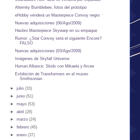
Alternity Bumblebee, fotos del prototipo
eHobby venderá un Masterpiece Convoy negro
Nuevas adquisiciones (06/Ago/2009)
Hasbro Masterpiece Skywarp en su empaque
Rumor: ¿Star Convoy será el siguiente Encore?
FALSO
Nuevas adquisiciones (03/Ago/2009)
Imágenes de Skyfall Universe
Human Alliance: Skids con Mikaela y Arcee
Exhibición de Transformers en el museo
Smithsonian
►
julio
(33)
►
junio
(51)
►
mayo
(53)
►
abril
(28)
►
marzo
(24)
►
febrero
(45)
►
enero
(37)