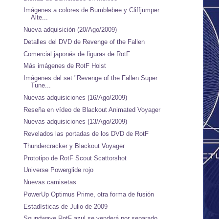
Imágenes a colores de Bumblebee y Cliffjumper
Alte...
Nueva adquisición (20/Ago/2009)
Detalles del DVD de Revenge of the Fallen
Comercial japonés de figuras de RotF
Más imágenes de RotF Hoist
Imágenes del set "Revenge of the Fallen Super
Tune...
Nuevas adquisiciones (16/Ago/2009)
Reseña en vídeo de Blackout Animated Voyager
Nuevas adquisiciones (13/Ago/2009)
Revelados las portadas de los DVD de RotF
Thundercracker y Blackout Voyager
Prototipo de RotF Scout Scattorshot
Universe Powerglide rojo
Nuevas camisetas
PowerUp Optimus Prime, otra forma de fusión
Estadísticas de Julio de 2009
Soundwave RotF azul se venderá por separado