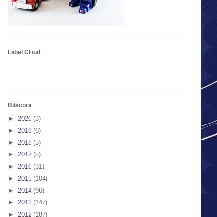
Label Cloud
Bitácora
►
2020
(3)
►
2019
(6)
►
2018
(5)
►
2017
(5)
►
2016
(31)
►
2015
(104)
►
2014
(96)
►
2013
(147)
►
2012
(187)