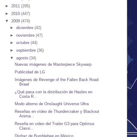
►
2011
(295)
►
2010
(447)
▼
2009
(474)
►
diciembre
(42)
►
noviembre
(47)
►
octubre
(44)
►
septiembre
(36)
▼
agosto
(34)
Nuevas imágenes de Masterpiece Skywarp
Publicidad de LG
Imágenes de Revenge of the Fallen Back Road
Brawl
¿Qué pasa con la distribución de Hasbro en
Costa R...
Modo alterno de Onslaught Universe Ultra
Reseñas en vídeo de Thundercraker y Blackout
Anima...
Reseña en video del Trailer G3 para Optimus
Classi...
Disfraz de Bumblebee en México