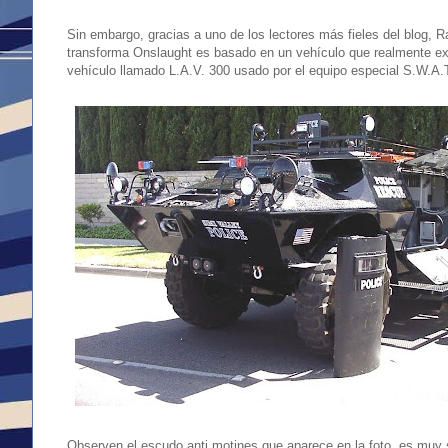
Sin embargo, gracias a uno de los lectores más fieles del blog, 
transforma Onslaught es basado en un vehículo que realmente e
vehículo llamado L.A.V. 300 usado por el equipo especial S.W.A.
Observen el escudo anti motines que aparece en la foto, es muy si