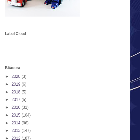
Label Cloud
Bitácora
►
2020
(3)
►
2019
(6)
►
2018
(5)
►
2017
(5)
►
2016
(31)
►
2015
(104)
►
2014
(96)
►
2013
(147)
►
2012
(187)