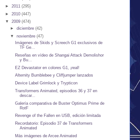
►
2011
(295)
►
2010
(447)
▼
2009
(474)
►
diciembre
(42)
▼
noviembre
(47)
Imágenes de Skids y Screech G1 exclusivos de
TF Ge...
Reseñas en vídeo de Shangai Attack Demolishor
y Bu...
EZ Devastator en colores G1, ¡real!
Alternity Bumblebee y Cliffjumper lanzados
Device Label Grimlock y Trypticon
Transformers Animated, episodios 36 y 37 en
descar...
Galería comparativa de Buster Optimus Prime de
RotF
Revenge of the Fallen en USB, edición limitada
Recordatorio: Episodio 37 de Transformers
Animated
Más imágenes de Arcee Animated