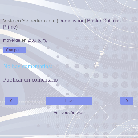
Visto en Seibertron.com (
Demolishor
|
Buster Optimus
Prime
)
mdverde
en
2:30 p. m.
Compartir
No hay comentarios:
Publicar un comentario
‹
›
Inicio
Ver versión web