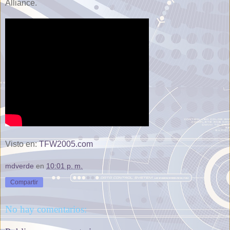
Alliance.
Visto en:
TFW2005.com
mdverde
en
10:01 p. m.
Compartir
No hay comentarios: