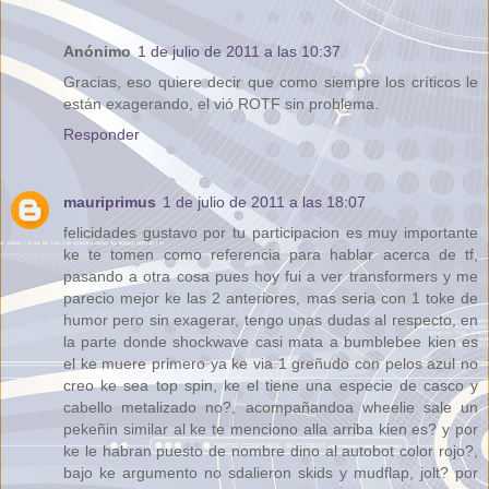
Anónimo
1 de julio de 2011 a las 10:37
Gracias, eso quiere decir que como siempre los críticos le
están exagerando, el vió ROTF sin problema.
Responder
mauriprimus
1 de julio de 2011 a las 18:07
felicidades gustavo por tu participacion es muy importante
ke te tomen como referencia para hablar acerca de tf,
pasando a otra cosa pues hoy fui a ver transformers y me
parecio mejor ke las 2 anteriores, mas seria con 1 toke de
humor pero sin exagerar, tengo unas dudas al respecto, en
la parte donde shockwave casi mata a bumblebee kien es
el ke muere primero ya ke via 1 greñudo con pelos azul no
creo ke sea top spin, ke el tiene una especie de casco y
cabello metalizado no?, acompañandoa wheelie sale un
pekeñin similar al ke te menciono alla arriba kien es? y por
ke le habran puesto de nombre dino al autobot color rojo?,
bajo ke argumento no sdalieron skids y mudflap, jolt? por