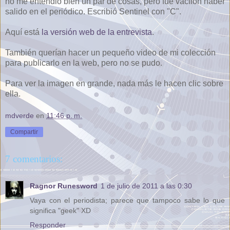
no me entendió bien un par de cosas, pero fue vacilón haber
salido en el periódico. Escribió Sentinel con "C".
Aquí está
la versión web de la entrevista
.
También querían hacer un pequeño video de mi colección
para publicarlo en la web, pero no se pudo.
Para ver la imagen en grande, nada más le hacen clic sobre
ella.
mdverde
en
11:46 p. m.
Compartir
7 comentarios:
Ragnor Runesword
1 de julio de 2011 a las 0:30
Vaya con el periodista; parece que tampoco sabe lo que
significa "geek" XD
Responder