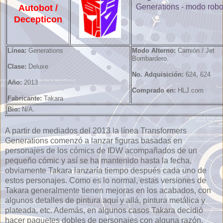
Autobot /
Decepticon
Línea:
Generations
Modo Alterno:
Camión / Jet
Bombardero.
Clase:
Deluxe
No. Adquisición:
624, 624
Año:
2013
Comprado en:
HLJ.com
Fabricante:
Takara
Bio:
N/A.
A partir de mediados del 2013 la línea Transformers
Generations comenzó a lanzar figuras basadas en
personajes de los cómics de IDW acompañados de un
pequeño cómic y así se ha mantenido hasta la fecha,
obviamente Takara lanzaría tiempo después cada uno de
estos personajes. Como es lo normal, estas versiones de
Takara generalmente tienen mejoras en los acabados, con
algunos detalles de pintura aquí y allá, pintura metálica y
plateada, etc. Además, en algunos casos Takara decidió
hacer paquetes dobles de personajes con alguna razón.