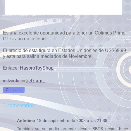
Es una excelente oportunidad para tener un Optimus Prime
G1 si aún no lo tiene.
El precio de esta figura en Estados Unidos es de US$69.99
y está para salir a mediados de Noviembre.
Enlace:
HasbroToyShop
mdverde
en
3:47 p. m.
Compartir
3 comentarios:
Anónimo
19 de septiembre de 2008 a las 21:38
Tambien ya se podia ordenar desde BBTS desde hace