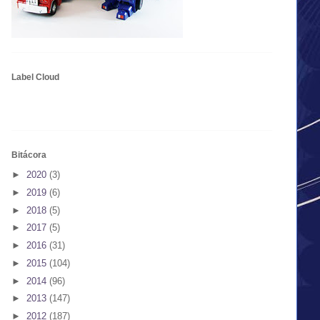
Label Cloud
Bitácora
►
2020
(3)
►
2019
(6)
►
2018
(5)
►
2017
(5)
►
2016
(31)
►
2015
(104)
►
2014
(96)
►
2013
(147)
►
2012
(187)