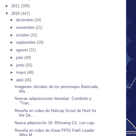
►
2011
(295)
▼
2010
(447)
►
diciembre
(24)
►
noviembre
(21)
►
octubre
(31)
►
septiembre
(29)
►
agosto
(31)
►
julio
(40)
►
junio
(55)
►
mayo
(48)
▼
abril
(45)
Imágenes oficiales de los personajes Barricade,
Wa...
Nuevas adquisiciones literarias: Condorito y
"Tran...
Reseña en video de Hubcap Scout de Hunt for
the De...
Nueva adquisición 18: Blitzwing G1, con caja
Reseña en video de iGear PP01 Faith Leader
(Mini M...