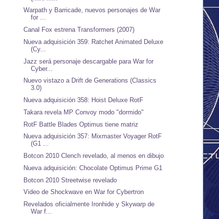
Warpath y Barricade, nuevos personajes de War
for ...
Canal Fox estrena Transformers (2007)
Nueva adquisición 359: Ratchet Animated Deluxe
(Cy...
Jazz será personaje descargable para War for
Cyber...
Nuevo vistazo a Drift de Generations (Classics
3.0)
Nueva adquisición 358: Hoist Deluxe RotF
Takara revela MP Convoy modo "dormido"
RotF Battle Blades Optimus tiene matriz
Nueva adquisición 357: Mixmaster Voyager RotF
(G1 ...
Botcon 2010 Clench revelado, al menos en dibujo
Nueva adquisición: Chocolate Optimus Prime G1
Botcon 2010 Streetwise revelado
Video de Shockwave en War for Cybertron
Revelados oficialmente Ironhide y Skywarp de
War f...