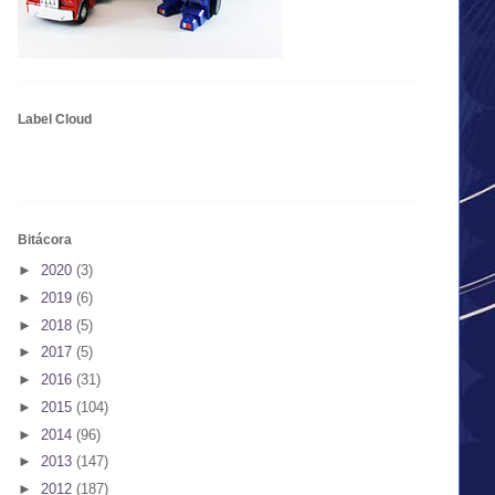
Label Cloud
Bitácora
►
2020
(3)
►
2019
(6)
►
2018
(5)
►
2017
(5)
►
2016
(31)
►
2015
(104)
►
2014
(96)
►
2013
(147)
►
2012
(187)