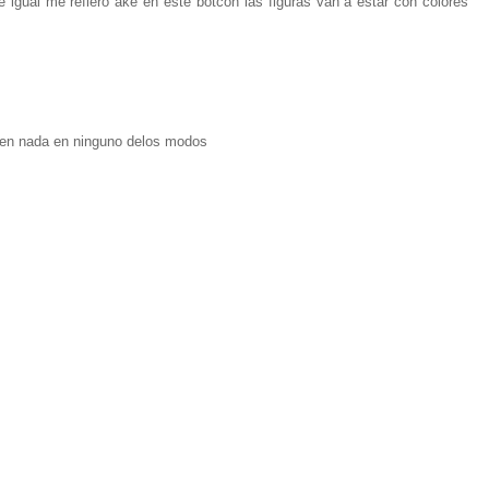
 igual me refiero ake en este botcon las figuras van a estar con colores
 en nada en ninguno delos modos