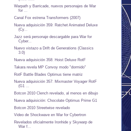
Warpath y Barricade, nuevos personajes de War
for ...
Canal Fox estrena Transformers (2007)
Nueva adquisición 359: Ratchet Animated Deluxe
(Cy...
Jazz será personaje descargable para War for
Cyber...
Nuevo vistazo a Drift de Generations (Classics
3.0)
Nueva adquisición 358: Hoist Deluxe RotF
Takara revela MP Convoy modo "dormido"
RotF Battle Blades Optimus tiene matriz
Nueva adquisición 357: Mixmaster Voyager RotF
(G1 ...
Botcon 2010 Clench revelado, al menos en dibujo
Nueva adquisición: Chocolate Optimus Prime G1
Botcon 2010 Streetwise revelado
Video de Shockwave en War for Cybertron
Revelados oficialmente Ironhide y Skywarp de
War f...