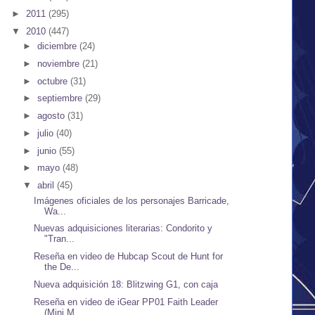
►
2011
(295)
▼
2010
(447)
►
diciembre
(24)
►
noviembre
(21)
►
octubre
(31)
►
septiembre
(29)
►
agosto
(31)
►
julio
(40)
►
junio
(55)
►
mayo
(48)
▼
abril
(45)
Imágenes oficiales de los personajes Barricade,
Wa...
Nuevas adquisiciones literarias: Condorito y
"Tran...
Reseña en video de Hubcap Scout de Hunt for
the De...
Nueva adquisición 18: Blitzwing G1, con caja
Reseña en video de iGear PP01 Faith Leader
(Mini M...