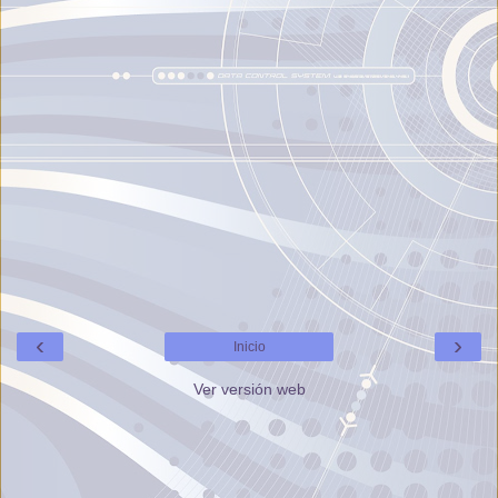
‹
›
Inicio
Ver versión web