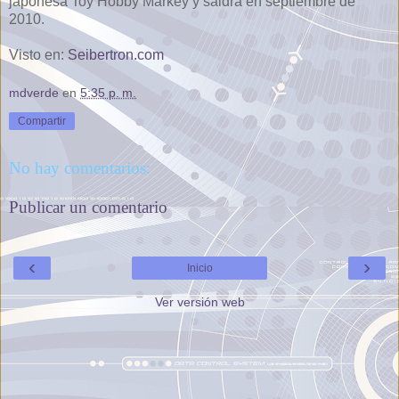
japonesa Toy Hobby Markey y saldrá en septiembre de
2010.
Visto en:
Seibertron.com
mdverde
en
5:35 p. m.
Compartir
No hay comentarios:
Publicar un comentario
‹
›
Inicio
Ver versión web