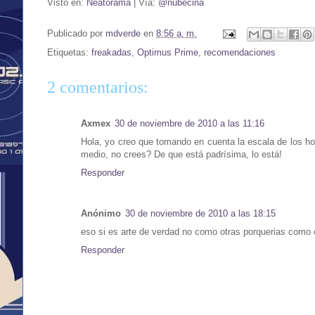
Visto en:
Neatorama
| Vía:
@nubecina
Publicado por
mdverde
en
8:56 a. m.
Etiquetas:
freakadas
,
Optimus Prime
,
recomendaciones
2 comentarios:
Axmex
30 de noviembre de 2010 a las 11:16
Hola, yo creo que tomando en cuenta la escala de los ho
medio, no crees? De que está padrísima, lo está!
Responder
Anónimo
30 de noviembre de 2010 a las 18:15
eso si es arte de verdad no como otras porquerias como e
Responder