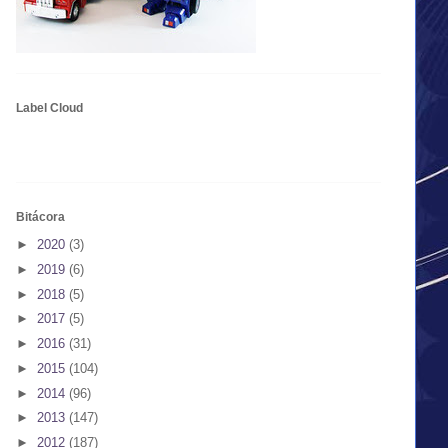
Label Cloud
Bitácora
►
2020
(3)
►
2019
(6)
►
2018
(5)
►
2017
(5)
►
2016
(31)
►
2015
(104)
►
2014
(96)
►
2013
(147)
►
2012
(187)