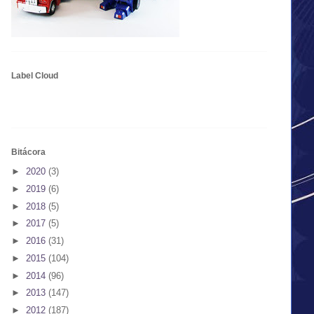
Label Cloud
Bitácora
►
2020
(3)
►
2019
(6)
►
2018
(5)
►
2017
(5)
►
2016
(31)
►
2015
(104)
►
2014
(96)
►
2013
(147)
►
2012
(187)