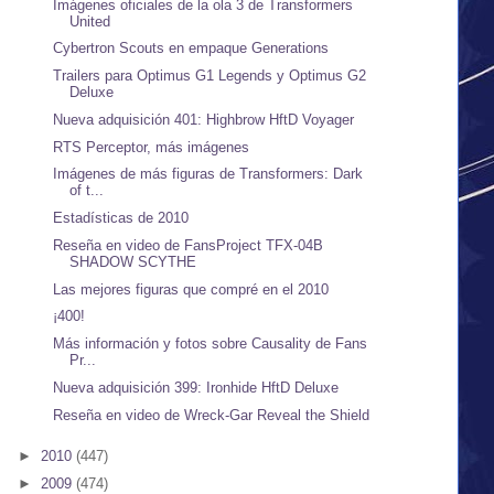
Imágenes oficiales de la ola 3 de Transformers
United
Cybertron Scouts en empaque Generations
Trailers para Optimus G1 Legends y Optimus G2
Deluxe
Nueva adquisición 401: Highbrow HftD Voyager
RTS Perceptor, más imágenes
Imágenes de más figuras de Transformers: Dark
of t...
Estadísticas de 2010
Reseña en video de FansProject TFX-04B
SHADOW SCYTHE
Las mejores figuras que compré en el 2010
¡400!
Más información y fotos sobre Causality de Fans
Pr...
Nueva adquisición 399: Ironhide HftD Deluxe
Reseña en video de Wreck-Gar Reveal the Shield
►
2010
(447)
►
2009
(474)