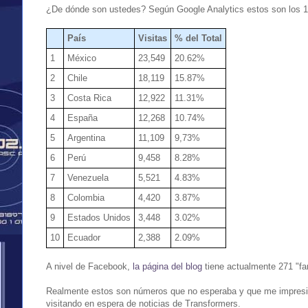
¿De dónde son ustedes? Según Google Analytics estos son los 
País
Visitas
% del Total
1
México
23,549
20.62%
2
Chile
18,119
15.87%
3
Costa Rica
12,922
11.31%
4
España
12,268
10.74%
5
Argentina
11,109
9,73%
6
Perú
9,458
8.28%
7
Venezuela
5,521
4.83%
8
Colombia
4,420
3.87%
9
Estados Unidos
3,448
3.02%
10
Ecuador
2,388
2.09%
A nivel de Facebook,
la página del blog
tiene actualmente 271 "f
Realmente estos son números que no esperaba y que me impresiona
visitando en espera de noticias de Transformers.