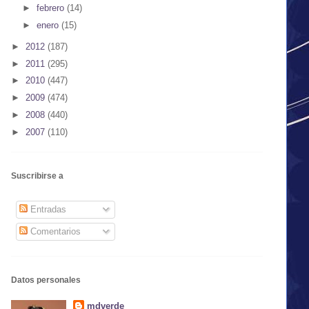
►
febrero
(14)
►
enero
(15)
►
2012
(187)
►
2011
(295)
►
2010
(447)
►
2009
(474)
►
2008
(440)
►
2007
(110)
Suscribirse a
Entradas
Comentarios
Datos personales
mdverde