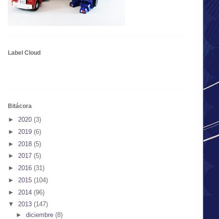
Label Cloud
Bitácora
►
2020
(3)
►
2019
(6)
►
2018
(5)
►
2017
(5)
►
2016
(31)
►
2015
(104)
►
2014
(96)
▼
2013
(147)
►
diciembre
(8)