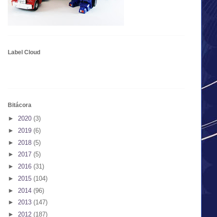
Label Cloud
Bitácora
►
2020
(3)
►
2019
(6)
►
2018
(5)
►
2017
(5)
►
2016
(31)
►
2015
(104)
►
2014
(96)
►
2013
(147)
►
2012
(187)