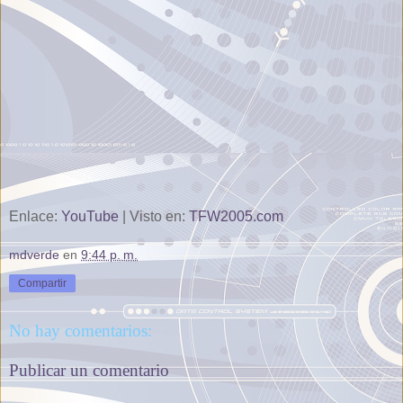
Enlace:
YouTube
| Visto en:
TFW2005.com
mdverde
en
9:44 p. m.
Compartir
No hay comentarios:
Publicar un comentario