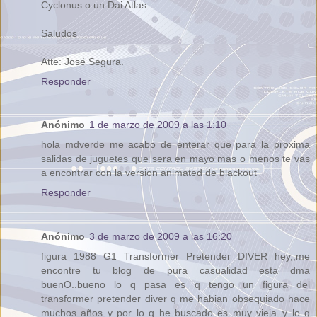
Cyclonus o un Dai Atlas...
Saludos
Atte: José Segura.
Responder
Anónimo
1 de marzo de 2009 a las 1:10
hola mdverde me acabo de enterar que para la proxima
salidas de juguetes que sera en mayo mas o menos te vas
a encontrar con la version animated de blackout
Responder
Anónimo
3 de marzo de 2009 a las 16:20
figura 1988 G1 Transformer Pretender DIVER hey,,me
encontre tu blog de pura casualidad esta dma
buenO..bueno lo q pasa es q tengo un figura del
transformer pretender diver q me habian obsequiado hace
muchos años y por lo q he buscado es muy vieja..y lo q