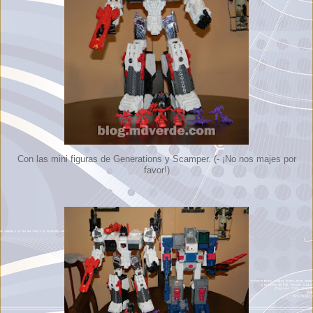
Con las mini figuras de Generations y Scamper. (- ¡No nos majes por
favor!)