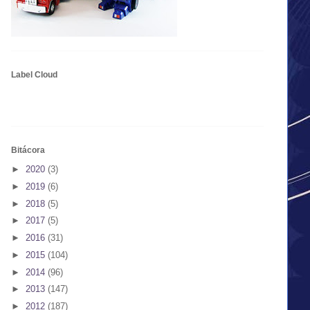
Label Cloud
Bitácora
►
2020
(3)
►
2019
(6)
►
2018
(5)
►
2017
(5)
►
2016
(31)
►
2015
(104)
►
2014
(96)
►
2013
(147)
►
2012
(187)