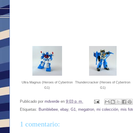
Ultra Magnus (Heroes of Cybertron
Thundercracker (Heroes of Cybertron
G1)
G1)
Publicado por
mdverde
en
9:03 p. m.
Etiquetas:
Bumblebee
,
ebay
,
G1
,
megatron
,
mi colección
,
mis fot
1 comentario: