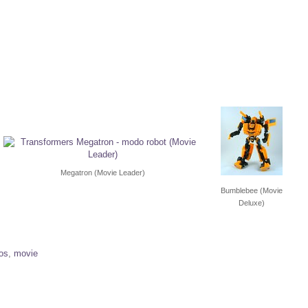
Megatron (Movie Leader)
Bumblebee (Movie
Deluxe)
os
,
movie