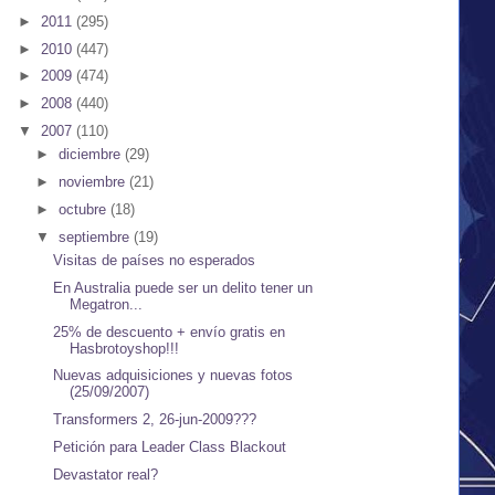
►
2011
(295)
►
2010
(447)
►
2009
(474)
►
2008
(440)
▼
2007
(110)
►
diciembre
(29)
►
noviembre
(21)
►
octubre
(18)
▼
septiembre
(19)
Visitas de países no esperados
En Australia puede ser un delito tener un
Megatron...
25% de descuento + envío gratis en
Hasbrotoyshop!!!
Nuevas adquisiciones y nuevas fotos
(25/09/2007)
Transformers 2, 26-jun-2009???
Petición para Leader Class Blackout
Devastator real?