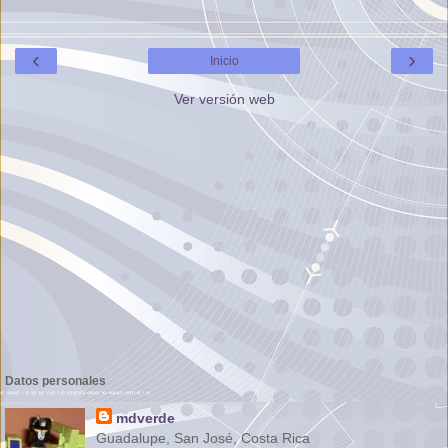
‹
›
Inicio
Ver versión web
Datos personales
mdverde
Guadalupe, San José, Costa Rica