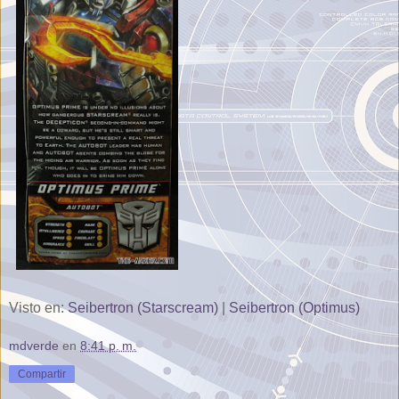
Visto en:
Seibertron (Starscream)
|
Seibertron (Optimus)
mdverde
en
8:41 p. m.
Compartir