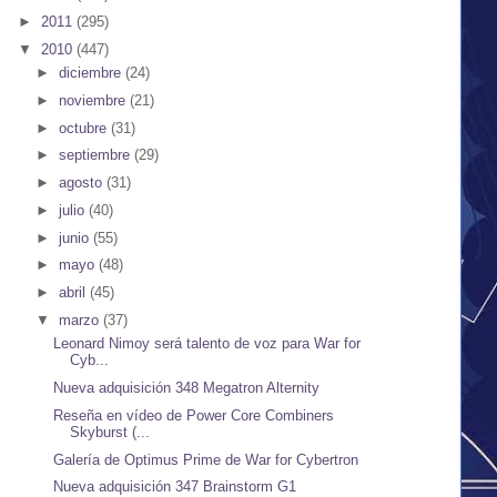
►
2011
(295)
▼
2010
(447)
►
diciembre
(24)
►
noviembre
(21)
►
octubre
(31)
►
septiembre
(29)
►
agosto
(31)
►
julio
(40)
►
junio
(55)
►
mayo
(48)
►
abril
(45)
▼
marzo
(37)
Leonard Nimoy será talento de voz para War for
Cyb...
Nueva adquisición 348 Megatron Alternity
Reseña en vídeo de Power Core Combiners
Skyburst (...
Galería de Optimus Prime de War for Cybertron
Nueva adquisición 347 Brainstorm G1