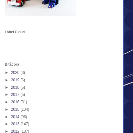
Label Cloud
Bitácora
►
2020
(3)
►
2019
(6)
►
2018
(5)
►
2017
(5)
►
2016
(31)
►
2015
(104)
►
2014
(96)
►
2013
(147)
►
2012
(187)