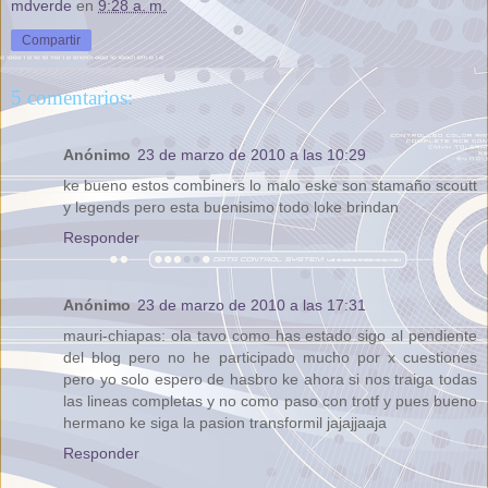
mdverde
en
9:28 a. m.
Compartir
5 comentarios:
Anónimo
23 de marzo de 2010 a las 10:29
ke bueno estos combiners lo malo eske son stamaño scoutt
y legends pero esta buenisimo todo loke brindan
Responder
Anónimo
23 de marzo de 2010 a las 17:31
mauri-chiapas: ola tavo como has estado sigo al pendiente
del blog pero no he participado mucho por x cuestiones
pero yo solo espero de hasbro ke ahora si nos traiga todas
las lineas completas y no como paso con trotf y pues bueno
hermano ke siga la pasion transformil jajajjaaja
Responder