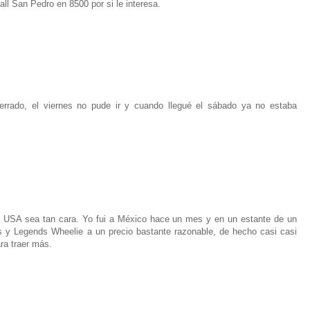
ll San Pedro en 8500 por si le interesa.
errado, el viernes no pude ir y cuando llegué el sábado ya no estaba
en USA sea tan cara. Yo fui a México hace un mes y en un estante de un
 y Legends Wheelie a un precio bastante razonable, de hecho casi casi
ara traer más.