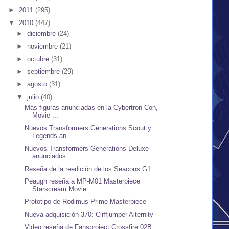
►
2011
(295)
▼
2010
(447)
►
diciembre
(24)
►
noviembre
(21)
►
octubre
(31)
►
septiembre
(29)
►
agosto
(31)
▼
julio
(40)
Más figuras anunciadas en la Cybertron Con,
Movie ...
Nuevos Transformers Generations Scout y
Legends an...
Nuevos Transformers Generations Deluxe
anunciados ...
Reseña de la reedición de los Seacons G1
Peaugh reseña a MP-M01 Masterpiece
Starscream Movie
Prototipo de Rodimus Prime Masterpiece
Nueva adquisición 370: Cliffjumper Alternity
Video reseña de Fansproject Crossfire 02B