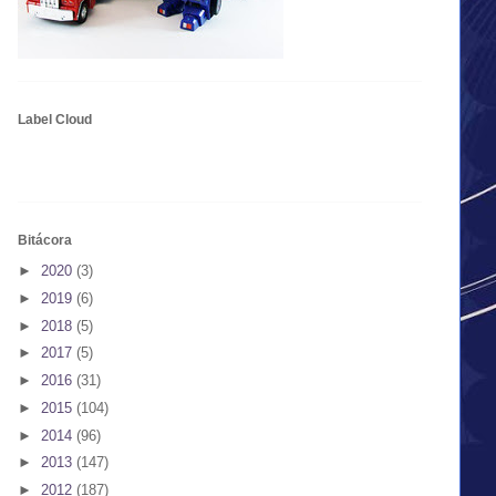
Label Cloud
Bitácora
►
2020
(3)
►
2019
(6)
►
2018
(5)
►
2017
(5)
►
2016
(31)
►
2015
(104)
►
2014
(96)
►
2013
(147)
►
2012
(187)