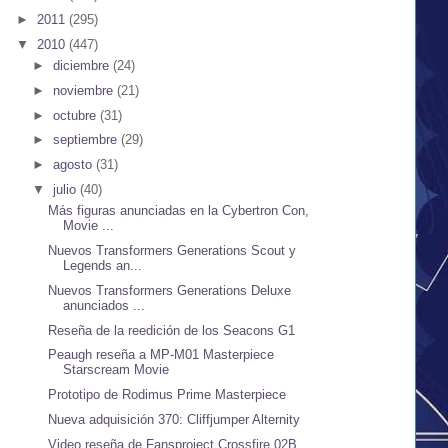
►
2011
(295)
▼
2010
(447)
►
diciembre
(24)
►
noviembre
(21)
►
octubre
(31)
►
septiembre
(29)
►
agosto
(31)
▼
julio
(40)
Más figuras anunciadas en la Cybertron Con,
Movie ...
Nuevos Transformers Generations Scout y
Legends an...
Nuevos Transformers Generations Deluxe
anunciados ...
Reseña de la reedición de los Seacons G1
Peaugh reseña a MP-M01 Masterpiece
Starscream Movie
Prototipo de Rodimus Prime Masterpiece
Nueva adquisición 370: Cliffjumper Alternity
Video reseña de Fansproject Crossfire 02B