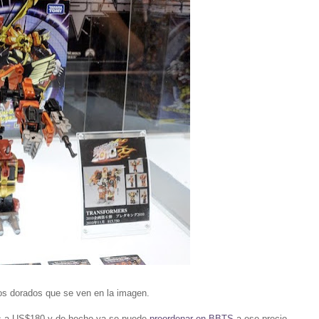
sos dorados que se ven en la imagen.
nos a US$180 y de hecho ya se puede
preordenar en BBTS
a ese precio.