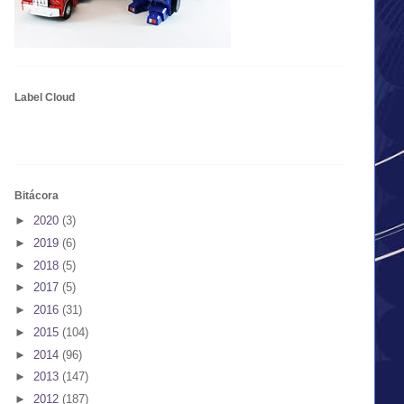
Label Cloud
Bitácora
►
2020
(3)
►
2019
(6)
►
2018
(5)
►
2017
(5)
►
2016
(31)
►
2015
(104)
►
2014
(96)
►
2013
(147)
►
2012
(187)