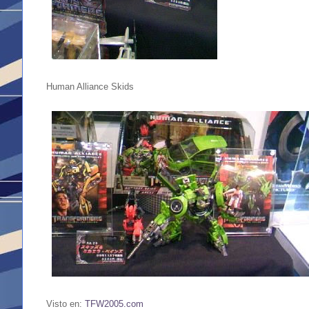
Human Alliance Skids
Visto en:
TFW2005.com