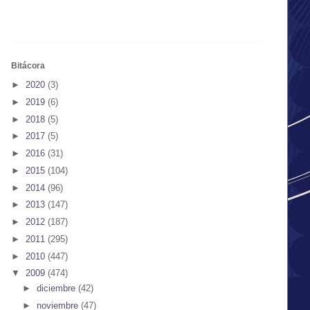
Bitácora
►
2020
(3)
►
2019
(6)
►
2018
(5)
►
2017
(5)
►
2016
(31)
►
2015
(104)
►
2014
(96)
►
2013
(147)
►
2012
(187)
►
2011
(295)
►
2010
(447)
▼
2009
(474)
►
diciembre
(42)
►
noviembre
(47)