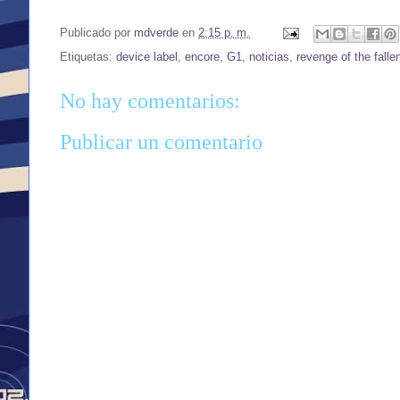
Publicado por
mdverde
en
2:15 p. m.
Etiquetas:
device label
,
encore
,
G1
,
noticias
,
revenge of the falle
No hay comentarios:
Publicar un comentario