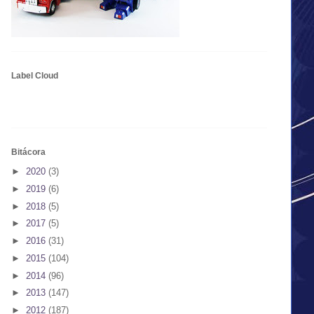
Label Cloud
Bitácora
►
2020
(3)
►
2019
(6)
►
2018
(5)
►
2017
(5)
►
2016
(31)
►
2015
(104)
►
2014
(96)
►
2013
(147)
►
2012
(187)