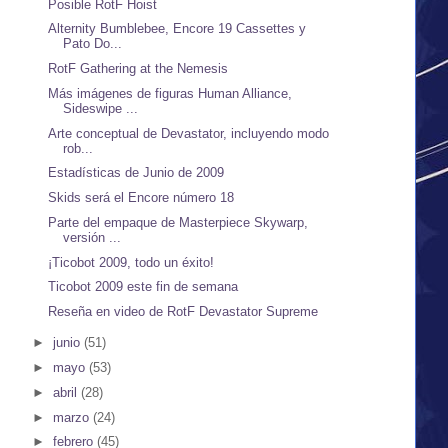
Posible RotF Hoist
Alternity Bumblebee, Encore 19 Cassettes y
Pato Do...
RotF Gathering at the Nemesis
Más imágenes de figuras Human Alliance,
Sideswipe ...
Arte conceptual de Devastator, incluyendo modo
rob...
Estadísticas de Junio de 2009
Skids será el Encore número 18
Parte del empaque de Masterpiece Skywarp,
versión ...
¡Ticobot 2009, todo un éxito!
Ticobot 2009 este fin de semana
Reseña en video de RotF Devastator Supreme
►
junio
(51)
►
mayo
(53)
►
abril
(28)
►
marzo
(24)
►
febrero
(45)