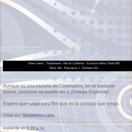
Video Games
|
Transformers: War for Cybertron
|
Exclusive Debut Trailer HD
XBox 360
|
Playstation 3
|
Nintendo Wii
Aunque es una escena de Cinematics, se ve bastante
bueno, inclusive se puede ver a ¡Omega Supreme!
Espero que salga para Wii que es la consola que tengo.
Visto en:
Seibertron.com
mdverde
en
9:39 a. m.