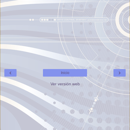
‹
›
Inicio
Ver versión web